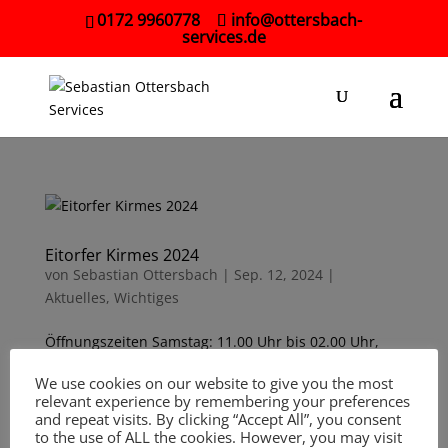
0172 9960778
info@ottersbach-
services.de
Eitorfer Kirmes 2024
von
Sebastian Ottersbach
|
Sep. 12, 2024
|
Aktuelles
,
Wichtiges
Öffnungszeiten Samstag: 11.00 Uhr bis 02.00 Uhr,
förmliche Eröffnung um 14.00 Uhr durch den
We use cookies on our website to give you the most
Bürgermeister mit anschließendem Fassanstich
relevant experience by remembering your preferences
Sonntag: 11.00 Uhr bis 01.00 Uhr Montag: 11.00 Uhr
and repeat visits. By clicking “Accept All”, you consent
bis 01.00 Uhr Dienstag: 11.00 Uhr bis 24.00 Uhr,
to the use of ALL the cookies. However, you may visit