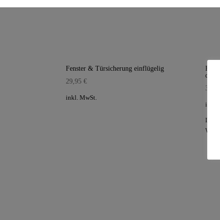
Fenster & Türsicherung einflügelig
Fens
doppe
29,95
€
34,9
inkl. MwSt.
inkl.
Liefe
Werk