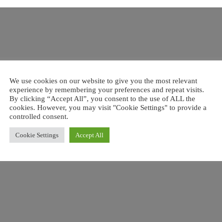
ter & Türsicherung
Panzerriegelschloss 800-950
leinflügelig
We use cookies on our website to give you the most relevant
229,95
€
–
490,95
€
5
€
experience by remembering your preferences and repeat visits.
By clicking “Accept All”, you consent to the use of ALL the
inkl. MwSt.
 MwSt.
cookies. However, you may visit "Cookie Settings" to provide a
Lieferzeit:
Zur Abholung bereit in 2
controlled consent.
rzeit:
Zur Abholung bereit in 2-3
Werktagen
tagen
Cookie Settings
Accept All