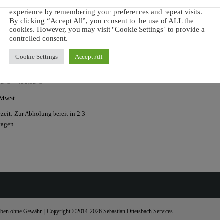
We use cookies on our website to give you the most relevant
experience by remembering your preferences and repeat visits.
By clicking “Accept All”, you consent to the use of ALL the
cookies. However, you may visit "Cookie Settings" to provide a
controlled consent.
Cookie Settings
Accept All
rriegelschloss 900-1050
95
€
–
490,95
€
 MwSt.
rzeit:
Zur Abholung bereit in 2-3
tagen
ngaben ohne Gewähr. | Copyright ©2014-2026 Sebastian Ottersbach Services